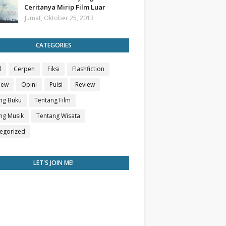
Ceritanya Mirip Film Luar
Jumat, Oktober 25, 2013
CATEGORIES
l
Cerpen
Fiksi
Flashfiction
iew
Opini
Puisi
Review
ng Buku
Tentang Film
ng Musik
Tentang Wisata
egorized
LET'S JOIN ME!