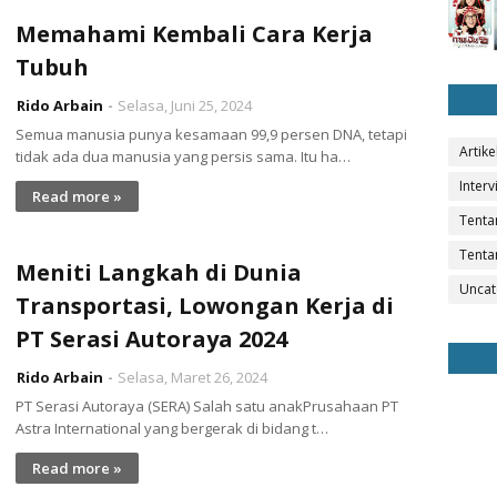
Memahami Kembali Cara Kerja
Tubuh
Rido Arbain
Selasa, Juni 25, 2024
Semua manusia punya kesamaan 99,9 persen DNA, tetapi
Artike
tidak ada dua manusia yang persis sama. Itu ha…
Interv
Read more »
Tenta
Tenta
Meniti Langkah di Dunia
Uncat
Transportasi, Lowongan Kerja di
PT Serasi Autoraya 2024
Rido Arbain
Selasa, Maret 26, 2024
PT Serasi Autoraya (SERA) Salah satu anakPrusahaan PT
Astra International yang bergerak di bidang t…
Read more »