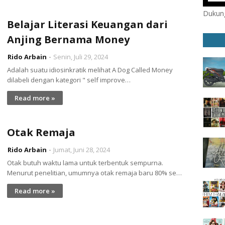
Dukung
Belajar Literasi Keuangan dari
Anjing Bernama Money
Rido Arbain
Senin, Juli 29, 2024
Adalah suatu idiosinkratik melihat A Dog Called Money
dilabeli dengan kategori " self improve…
Read more »
Otak Remaja
Rido Arbain
Jumat, Juni 28, 2024
Otak butuh waktu lama untuk terbentuk sempurna.
Menurut penelitian, umumnya otak remaja baru 80% se…
Read more »