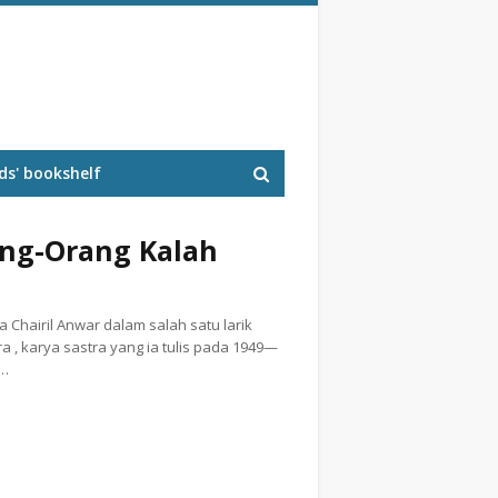
s' bookshelf
ng-Orang Kalah
 Chairil Anwar dalam salah satu larik
a , karya sastra yang ia tulis pada 1949—
a…