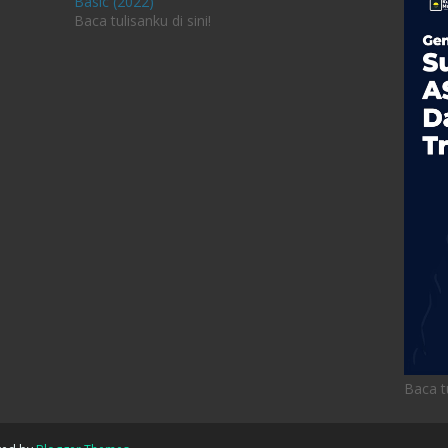
Baca tulisanku di sini!
Baca tu