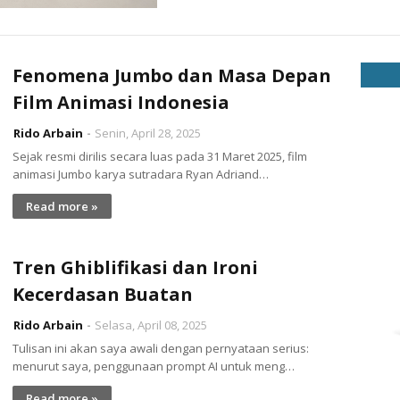
Fenomena Jumbo dan Masa Depan
Film Animasi Indonesia
Rido Arbain
Senin, April 28, 2025
Sejak resmi dirilis secara luas pada 31 Maret 2025, film
animasi Jumbo karya sutradara Ryan Adriand…
Read more »
Tren Ghiblifikasi dan Ironi
Kecerdasan Buatan
Rido Arbain
Selasa, April 08, 2025
Tulisan ini akan saya awali dengan pernyataan serius:
menurut saya, penggunaan prompt AI untuk meng…
Read more »