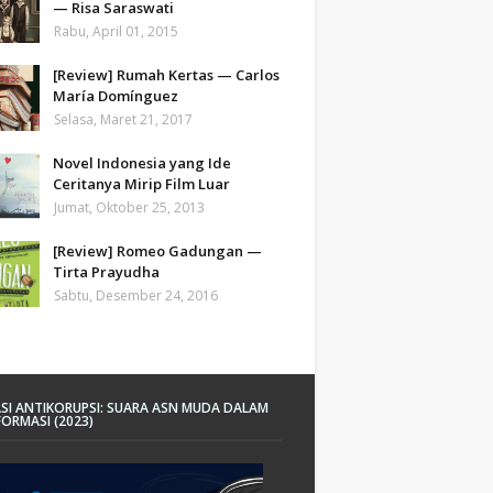
— Risa Saraswati
Rabu, April 01, 2015
[Review] Rumah Kertas — Carlos
María Domínguez
Selasa, Maret 21, 2017
Novel Indonesia yang Ide
Ceritanya Mirip Film Luar
Jumat, Oktober 25, 2013
[Review] Romeo Gadungan —
Tirta Prayudha
Sabtu, Desember 24, 2016
SI ANTIKORUPSI: SUARA ASN MUDA DALAM
ORMASI (2023)