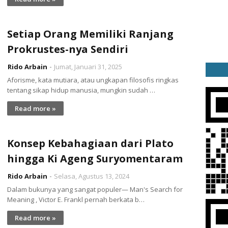
Setiap Orang Memiliki Ranjang
Prokrustes-nya Sendiri
Rido Arbain
Jumat, Januari 31, 2025
Aforisme, kata mutiara, atau ungkapan filosofis ringkas
tentang sikap hidup manusia, mungkin sudah …
Read more »
Konsep Kebahagiaan dari Plato
hingga Ki Ageng Suryomentaram
Rido Arbain
Selasa, Agustus 13, 2024
Dalam bukunya yang sangat populer— Man's Search for
Meaning , Victor E. Frankl pernah berkata b…
Read more »