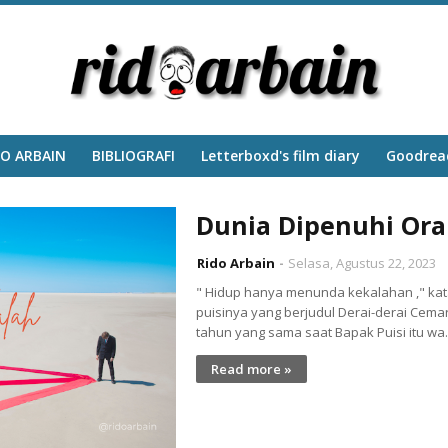
DO ARBAIN
BIBLIOGRAFI
‎Letterboxd's film diary
Goodread
Dunia Dipenuhi Ora
Rido Arbain
Selasa, Agustus 22, 2023
" Hidup hanya menunda kekalahan ," kata
puisinya yang berjudul Derai-derai Cemar
tahun yang sama saat Bapak Puisi itu w
Read more »