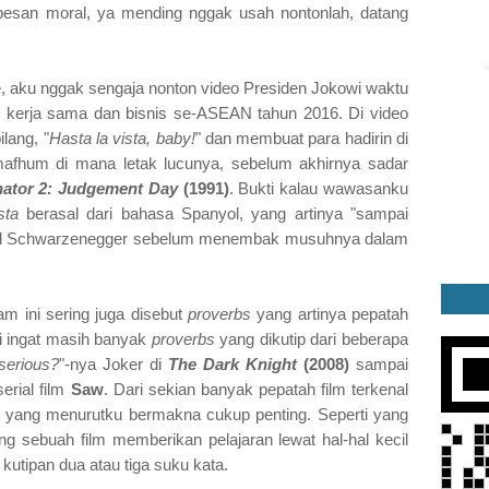
 pesan moral, ya mending nggak usah nontonlah, datang
e, aku nggak sengaja nonton video Presiden Jokowi waktu
 kerja sama dan bisnis se-ASEAN tahun 2016. Di video
lang, "
Hasta la vista, baby!
" dan membuat para hadirin di
mafhum di mana letak lucunya, sebelum akhirnya sadar
nator 2: Judgement Day
(1991)
. Bukti kalau wawasanku
sta
berasal dari bahasa Spanyol, yang artinya "sampai
rnold Schwarzenegger sebelum menembak musuhnya dalam
m ini sering juga disebut
proverbs
yang artinya pepatah
di ingat masih banyak
proverbs
yang dikutip dari beberapa
serious?
"-nya Joker di
The Dark Knight
(2008)
sampai
erial film
Saw
. Dari sekian banyak pepatah film terkenal
at yang menurutku bermakna cukup penting. Seperti yang
ang sebuah film memberikan pelajaran lewat hal-hal kecil
kutipan dua atau tiga suku kata.