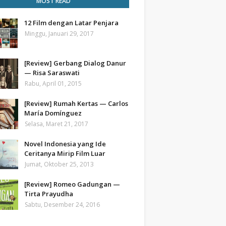
MOST READ
12 Film dengan Latar Penjara
Minggu, Januari 29, 2017
[Review] Gerbang Dialog Danur
— Risa Saraswati
Rabu, April 01, 2015
[Review] Rumah Kertas — Carlos
María Domínguez
Selasa, Maret 21, 2017
Novel Indonesia yang Ide
Ceritanya Mirip Film Luar
Jumat, Oktober 25, 2013
[Review] Romeo Gadungan —
Tirta Prayudha
Sabtu, Desember 24, 2016