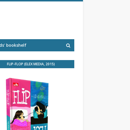
s' bookshelf
FLIP-FLOP (ELEX MEDIA, 2015)