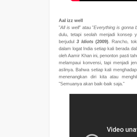
Aal izz well
"
All is well
" atau "
Everything is gonna b
dulu, tetapi seolah menjadi konsep 
berjudul
3 Idiots
(2009)
. Rancho, tok
dalam logat India setiap kali berada da
oleh Aamir Khan ini, penonton pasti ta
melampaui konvensi, tapi menjadi je
aslinya. Bahwa setiap kali menghadapi 
menenangkan diri kita atau menghi
"Semuanya akan baik-baik saja."