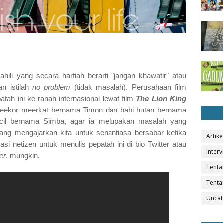
hili yang secara harfiah berarti "jangan khawatir" atau
n istilah
no problem
(tidak masalah). Perusahaan film
ah ini ke ranah internasional lewat film
The Lion King
, seekor meerkat bernama Timon dan babi hutan bernama
cil bernama Simba, agar ia melupakan masalah yang
ng mengajarkan kita untuk senantiasa bersabar ketika
Artike
asi netizen untuk menulis pepatah ini di bio Twitter atau
Interv
er
, mungkin.
Tenta
Tenta
Uncat