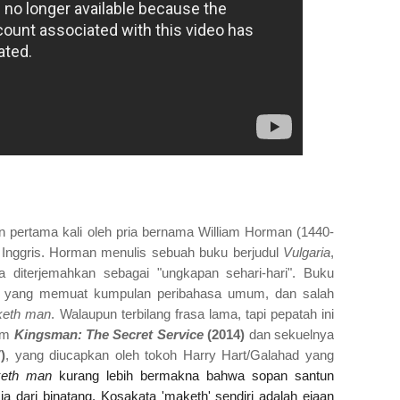
an pertama kali oleh pria bernama William Horman (1440-
, Inggris. Horman menulis sebuah buku berjudul
Vulgaria
,
sa diterjemahkan sebagai "ungkapan sehari-hari". Buku
ya, yang memuat kumpulan peribahasa umum, dan salah
keth man
. Walaupun terbilang frasa lama, tapi pepatah ini
ilm
Kingsman: The Secret Service
(2014)
dan sekuelnya
)
, yang diucapkan oleh tokoh Harry Hart/Galahad yang
eth man
 kurang lebih bermakna bahwa sopan santun 
ari binatang. Kosakata 'maketh' sendiri adalah ejaan 