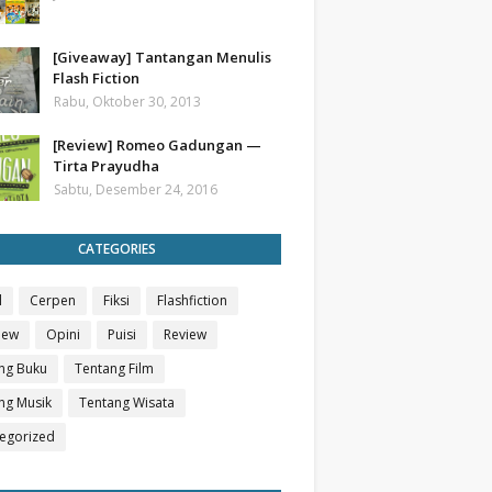
[Giveaway] Tantangan Menulis
Flash Fiction
Rabu, Oktober 30, 2013
[Review] Romeo Gadungan —
Tirta Prayudha
Sabtu, Desember 24, 2016
CATEGORIES
l
Cerpen
Fiksi
Flashfiction
iew
Opini
Puisi
Review
ng Buku
Tentang Film
ng Musik
Tentang Wisata
egorized