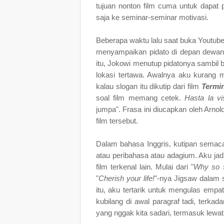
tujuan nonton film cuma untuk dapat
saja ke seminar-seminar motivasi.
Beberapa waktu lalu saat buka Youtub
menyampaikan pidato di depan dewan
itu, Jokowi menutup pidatonya sambil bi
lokasi tertawa. Awalnya aku kurang 
kalau slogan itu dikutip dari film
Termi
soal film memang cetek.
Hasta la vi
jumpa". Frasa ini diucapkan oleh A
film tersebut.
Dalam bahasa Inggris, kutipan semaca
atau peribahasa atau adagium. Aku ja
film terkenal lain. Mulai dari "
Why so 
"
Cherish your life!
"-nya Jigsaw dalam s
itu, aku tertarik untuk mengulas emp
kubilang di awal paragraf tadi, terkad
yang nggak kita sadari, termasuk lewat 