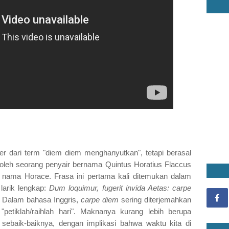
er dari term "diem diem menghanyutkan", tetapi berasal
li oleh seorang penyair bernama Quintus Horatius Flaccus
n nama Horace. Frasa ini pertama kali ditemukan dalam
larik lengkap:
Dum loquimur, fugerit invida Aetas: carpe
. Dalam bahasa Inggris,
carpe diem
sering diterjemahkan
"petiklah/raihlah hari". Maknanya kurang lebih berupa
ebaik-baiknya, dengan implikasi bahwa waktu kita di