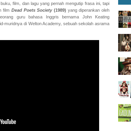
 buku, film, dan lagu yang pernah mengutip frasa ini, tapi
m film
Dead Poets Society
(1989)
yang diperankan oleh
 seorang guru bahasa Inggris bernama John Keating
id-muridnya di Welton Academy, sebuah sekolah asrama