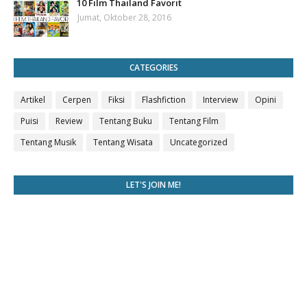
10 Film Thailand Favorit
Jumat, Oktober 28, 2016
CATEGORIES
Artikel
Cerpen
Fiksi
Flashfiction
Interview
Opini
Puisi
Review
Tentang Buku
Tentang Film
Tentang Musik
Tentang Wisata
Uncategorized
LET'S JOIN ME!