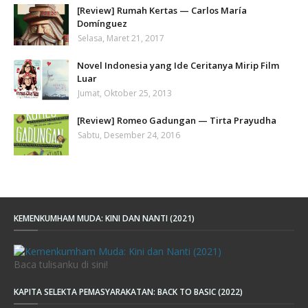
[Review] Rumah Kertas — Carlos María
Domínguez
Selasa, Maret 21, 2017
Novel Indonesia yang Ide Ceritanya Mirip Film
Luar
Jumat, Oktober 25, 2013
[Review] Romeo Gadungan — Tirta Prayudha
Sabtu, Desember 24, 2016
KEMENKUMHAM MUDA: KINI DAN NANTI (2021)
Baca tulisanku di sini!
KAPITA SELEKTA PEMASYARAKATAN: BACK TO BASIC (2022)