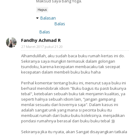
Maksud saya bang Yoga.
Hapus
Balasan
Balas
Balas
Fandhy Achmad R
27 Maret 2017 pukul 21.20
Alhamdulillah, aku sudah baca buku rumah kertas ini do.
Sekiranya saya mungkin termasuk dalam golongan
tsundoku, karena kecepatan membacaku tak secepat
kecepatan dalam membeli buku buku haha
Perihal komentar tentang buku ini, menurut saya buku ini
berhasil mendobrak idiom "Buku bagus itu pasti bukunya
tebal", ketebalan sebuah buku tak menjamin kualitas, ya
seperti halnya sebuah idiom lain, "jangan gampang
menilai sesuatu dari kovernya saja". Dalam kasus ini
adalah sangat unik yang mana si pecinta buku itu
membuat rumah dari buku-buku koleksinya. menjadikan
pondasi rumahnya berasal dari buku buku tebal :)))
Sekiranya jika itu nyata, akan Sangat disayangkan tatkala