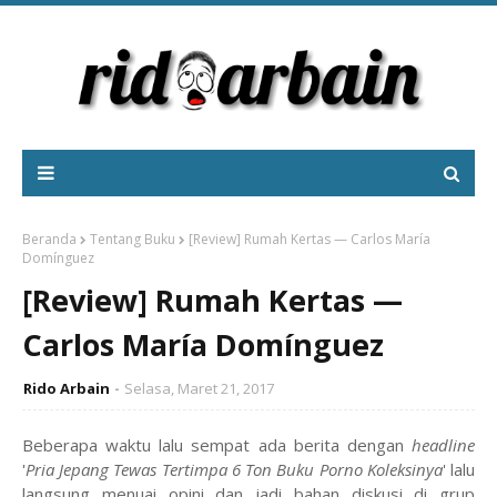
Beranda
Tentang Buku
[Review] Rumah Kertas — Carlos María
Domínguez
[Review] Rumah Kertas —
Carlos María Domínguez
Rido Arbain
Selasa, Maret 21, 2017
Beberapa waktu lalu sempat ada berita dengan
headline
'
Pria Jepang Tewas Tertimpa 6 Ton Buku Porno Koleksinya
' lalu
langsung menuai opini dan jadi bahan diskusi di grup