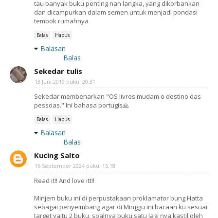
tau banyak buku penting nan langka, yang dikorbankan
dan dicampurkan dalam semen untuk menjadi pondasi
tembok rumahnya
Balas
Hapus
Balasan
Balas
Sekedar tulis
13 Juni 2019 pukul 20.31
Sekedar membenarkan "OS livros mudam o destino das
pessoas." Ini bahasa portugis🙏
Balas
Hapus
Balasan
Balas
Kucing Salto
16 September 2024 pukul 15.18
Read it!! And love itt!!
Minjem buku ini di perpustakaan proklamator bung Hatta
sebagai penyeimbang agar di Minggu ini bacaan ku sesuai
target yaitu 2 buku, soalnya buku satu lagi nya kastil oleh