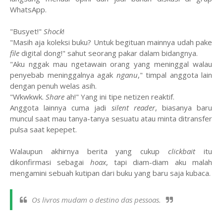
WhatsApp.
"Busyet!"
Shock
!
"Masih aja koleksi buku? Untuk begituan mainnya udah pake
file
digital dong!" sahut seorang pakar dalam bidangnya.
"Aku nggak mau ngetawain orang yang meninggal walau
penyebab meninggalnya agak
nganu
," timpal anggota lain
dengan penuh welas asih.
"Wkwkwk.
Share
ah!" Yang ini tipe netizen reaktif.
Anggota lainnya cuma jadi
silent reader
, biasanya baru
muncul saat mau tanya-tanya sesuatu atau minta ditransfer
pulsa saat kepepet.
Walaupun akhirnya berita yang cukup
clickbait
itu
dikonfirmasi sebagai
hoax
, tapi diam-diam aku malah
mengamini sebuah kutipan dari buku yang baru saja kubaca.
Os livros mudam o destino das pessoas.