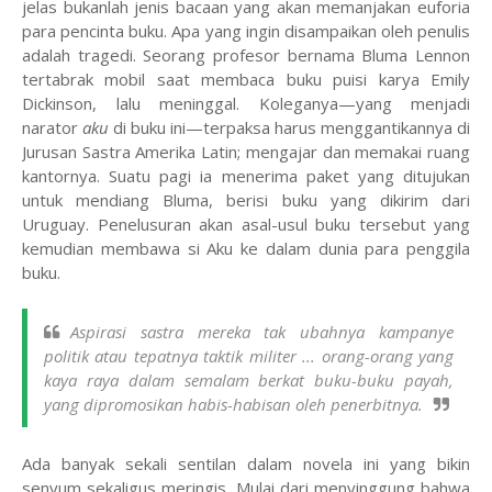
jelas bukanlah jenis bacaan yang akan memanjakan euforia
para pencinta buku. Apa yang ingin disampaikan oleh penulis
adalah tragedi. Seorang profesor bernama Bluma Lennon
tertabrak mobil saat membaca buku puisi karya Emily
Dickinson, lalu meninggal. Koleganya—yang menjadi
narator
aku
di buku ini—terpaksa harus menggantikannya di
Jurusan Sastra Amerika Latin; mengajar dan memakai ruang
kantornya. Suatu pagi ia menerima paket yang ditujukan
untuk mendiang Bluma, berisi buku yang dikirim dari
Uruguay. Penelusuran akan asal-usul buku tersebut yang
kemudian membawa si Aku ke dalam dunia para penggila
buku.
Aspirasi sastra mereka tak ubahnya kampanye
politik atau tepatnya taktik militer ... orang-orang yang
kaya raya dalam semalam berkat buku-buku payah,
yang dipromosikan habis-habisan oleh penerbitnya.
Ada banyak sekali sentilan dalam novela ini yang bikin
senyum sekaligus meringis. Mulai dari menyinggung bahwa