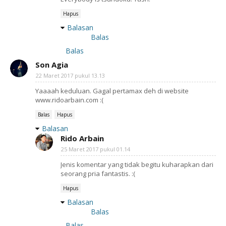
Hapus
Balasan
Balas
Balas
Son Agia
22 Maret 2017 pukul 13.13
Yaaaah keduluan. Gagal pertamax deh di website
www.ridoarbain.com :(
Balas
Hapus
Balasan
Rido Arbain
25 Maret 2017 pukul 01.14
Jenis komentar yang tidak begitu kuharapkan dari
seorang pria fantastis. :(
Hapus
Balasan
Balas
Balas