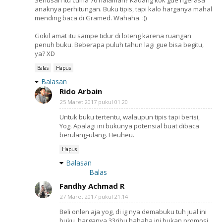
Seriusan itu cuma 76 halaman? Kadang kok gue ngerasa
anaknya perhitungan. Buku tipis, tapi kalo harganya mahal
mending baca di Gramed. Wahaha. :))
Gokil amat itu sampe tidur di loteng karena ruangan
penuh buku. Beberapa puluh tahun lagi gue bisa begitu,
ya? XD
Balas
Hapus
Balasan
Rido Arbain
25 Maret 2017 pukul 01.20
Untuk buku tertentu, walaupun tipis tapi berisi,
Yog. Apalagi ini bukunya potensial buat dibaca
berulang-ulang. Heuheu.
Hapus
Balasan
Balas
Fandhy Achmad R
27 Maret 2017 pukul 21.14
Beli onlen aja yog, di ig nya demabuku tuh jual ini
buku, harganya 33ribu hahaha ini bukan promosi