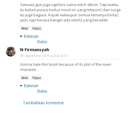
Samaaa gue juga ngefans sama mitch albom. Tapi waktu
itu belum punya kedua novel ini. yang telepon2 dari surga
itu juga baguus. Kayak walaupun semua temanya beda2
jauh, tapi berasa banget ada mitch2 yang beradab.
Balas
Hapus
Balasan
Balas
N Firmansyah
30 September 2019 pukul 20.37
Gonna hate this book because of its plot of the main
character.
Balas
Hapus
Balasan
Balas
Tambahkan komentar