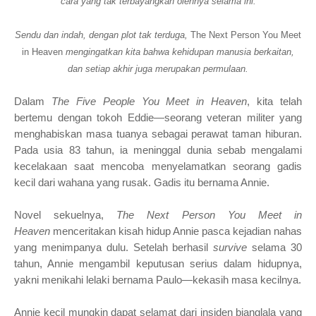
cara yang tak terbayangkan olehnya selama ini.
Sendu dan indah, dengan plot tak terduga,
The Next Person You Meet
in Heaven
mengingatkan kita bahwa kehidupan manusia berkaitan,
dan setiap akhir juga merupakan permulaan.
Dalam
The Five People You Meet in Heaven
, kita telah
bertemu dengan tokoh Eddie—seorang veteran militer yang
menghabiskan masa tuanya sebagai perawat taman hiburan.
Pada usia 83 tahun, ia
meninggal dunia sebab mengalami
kecelakaan saat mencoba menyelamatkan seorang gadis
kecil dari wahana yang rusak. Gadis itu bernama Annie.
Novel sekuelnya,
The Next Person You Meet in
Heaven
menceritakan kisah hidup Annie pasca kejadian nahas
yang menimpanya dulu. Setelah berhasil
survive
selama 30
tahun, Annie mengambil keputusan serius dalam hidupnya,
yakni menikahi lelaki bernama Paulo—kekasih masa kecilnya.
Annie kecil mungkin dapat selamat dari insiden bianglala yang