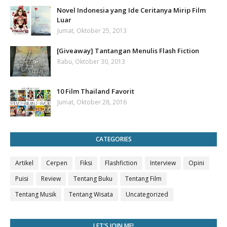
Novel Indonesia yang Ide Ceritanya Mirip Film
Luar
Jumat, Oktober 25, 2013
[Giveaway] Tantangan Menulis Flash Fiction
Rabu, Oktober 30, 2013
10 Film Thailand Favorit
Jumat, Oktober 28, 2016
CATEGORIES
Artikel
Cerpen
Fiksi
Flashfiction
Interview
Opini
Puisi
Review
Tentang Buku
Tentang Film
Tentang Musik
Tentang Wisata
Uncategorized
LET'S JOIN ME!