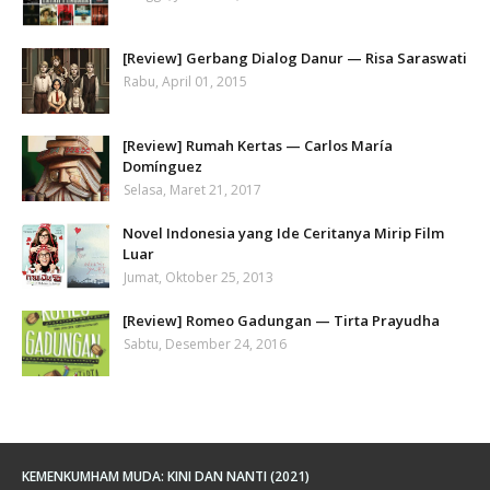
[Review] Gerbang Dialog Danur — Risa Saraswati
Rabu, April 01, 2015
[Review] Rumah Kertas — Carlos María
Domínguez
Selasa, Maret 21, 2017
Novel Indonesia yang Ide Ceritanya Mirip Film
Luar
Jumat, Oktober 25, 2013
[Review] Romeo Gadungan — Tirta Prayudha
Sabtu, Desember 24, 2016
KEMENKUMHAM MUDA: KINI DAN NANTI (2021)