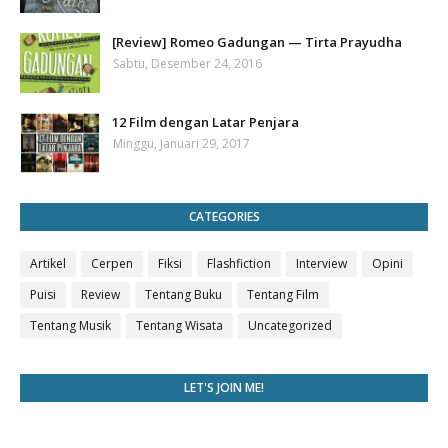
[Review] Romeo Gadungan — Tirta Prayudha
Sabtu, Desember 24, 2016
12 Film dengan Latar Penjara
Minggu, Januari 29, 2017
CATEGORIES
Artikel
Cerpen
Fiksi
Flashfiction
Interview
Opini
Puisi
Review
Tentang Buku
Tentang Film
Tentang Musik
Tentang Wisata
Uncategorized
LET'S JOIN ME!