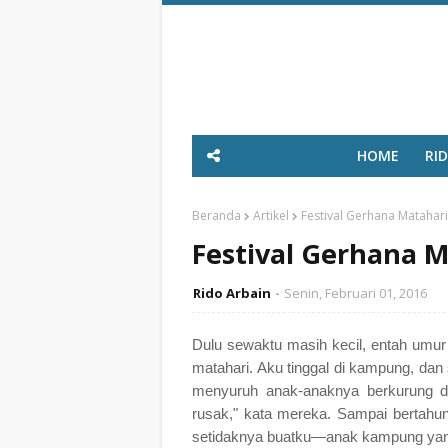
HOME
RI
Beranda
Artikel
Festival Gerhana Matahar
Festival Gerhana M
Rido Arbain
Senin, Februari 01, 2016
Dulu sewaktu masih kecil, entah umu
matahari. Aku tinggal di kampung, dan s
menyuruh anak-anaknya berkurung da
rusak," kata mereka. Sampai bertahu
setidaknya buatku―anak kampung yang