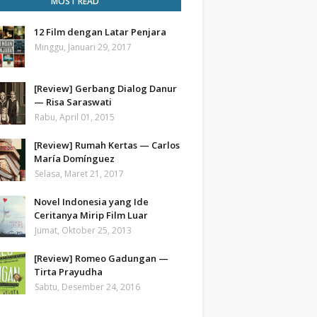
MOST READ
12 Film dengan Latar Penjara
Minggu, Januari 29, 2017
[Review] Gerbang Dialog Danur
— Risa Saraswati
Rabu, April 01, 2015
[Review] Rumah Kertas — Carlos
María Domínguez
Selasa, Maret 21, 2017
Novel Indonesia yang Ide
Ceritanya Mirip Film Luar
Jumat, Oktober 25, 2013
[Review] Romeo Gadungan —
Tirta Prayudha
Sabtu, Desember 24, 2016