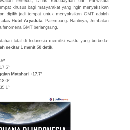
watan tersebut, Dinas Kebudayaan dan Pariwisata
empat khusus bagi masyarakat yang ingin menyaksikan
an dipilih jadi tempat untuk menyaksikan GMT adalah
 atas Hotel Aryaduta
, Palembang. Nantinya, Jembatan
ma fenomena GMT berlangsung.
ahari total di Indonesia memiliki waktu yang berbeda-
h sekitar 1 menit 50 detik
.
.5º
+17.5º
gian Matahari +17.7º
+18.0º
35.1º