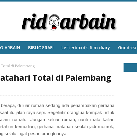
DO ARBAIN
BIBLIOGRAFI
‎Letterboxd's film diary
Goodread
i Total di Palembang
atahari Total di Palembang
r berapa, di luar rumah sedang ada penampakan gerhana
aat itu jalan raya sepi. Segelintir orangtua kompak untuk
lam rumah. "Jangan keluar rumah, nanti mata kalian
n-tahun kemudian, gerhana matahari seolah jadi momok,
 selalu ingat pesan orangtuanya.