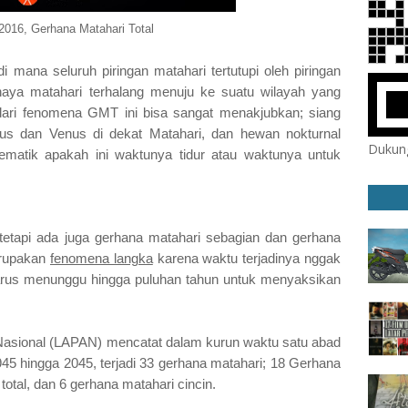
2016, Gerhana Matahari Total
i mana seluruh piringan matahari tertutupi oleh piringan
haya matahari terhalang menuju ke suatu wilayah yang
dari fenomena GMT ini bisa sangat menakjubkan; siang
ius dan Venus di dekat Matahari, dan hewan nokturnal
Dukung
lematik apakah ini waktunya tidur atau waktunya untuk
tetapi ada juga gerhana matahari sebagian dan gerhana
erupakan
fenomena langka
karena waktu terjadinya nggak
harus menunggu hingga puluhan tahun untuk menyaksikan
asional (LAPAN) mencatat dalam kurun waktu satu abad
945 hingga 2045, terjadi 33 gerhana matahari; 18 Gerhana
total, dan 6 gerhana matahari cincin.