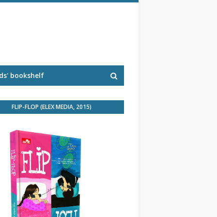
s' bookshelf
FLIP-FLOP (ELEX MEDIA, 2015)