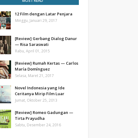
MOST READ
12 Film dengan Latar Penjara
Minggu, Januari 29, 2017
[Review] Gerbang Dialog Danur
— Risa Saraswati
Rabu, April 01, 2015
[Review] Rumah Kertas — Carlos
María Domínguez
Selasa, Maret 21, 2017
Novel Indonesia yang Ide
Ceritanya Mirip Film Luar
Jumat, Oktober 25, 2013
[Review] Romeo Gadungan —
Tirta Prayudha
Sabtu, Desember 24, 2016