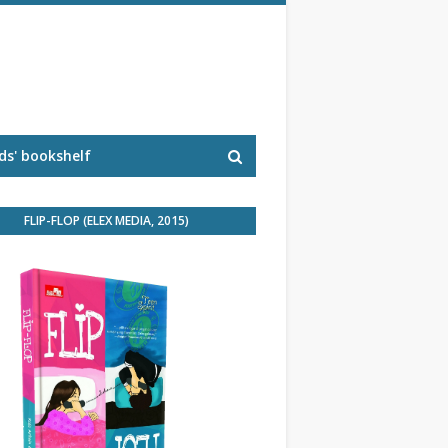
s' bookshelf
FLIP-FLOP (ELEX MEDIA, 2015)