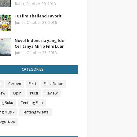
Rabu, Oktober 30, 2013
10 Film Thailand Favorit
Jumat, Oktober 28, 2016
Novel Indonesia yang Ide
Ceritanya Mirip Film Luar
Jumat, Oktober 25, 2013
CATEGORIES
l
Cerpen
Fiksi
Flashfiction
iew
Opini
Puisi
Review
ng Buku
Tentang Film
ng Musik
Tentang Wisata
egorized