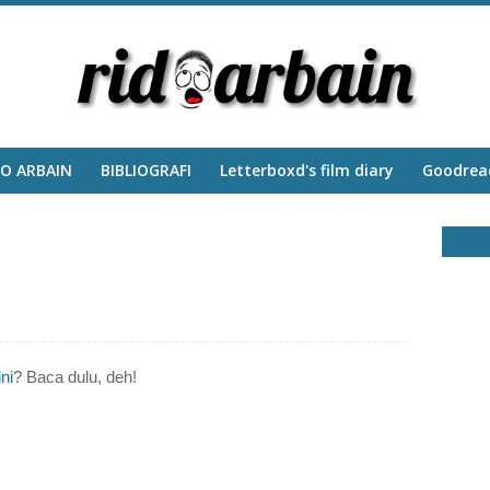
DO ARBAIN
BIBLIOGRAFI
‎Letterboxd's film diary
Goodread
ini
? Baca dulu, deh!