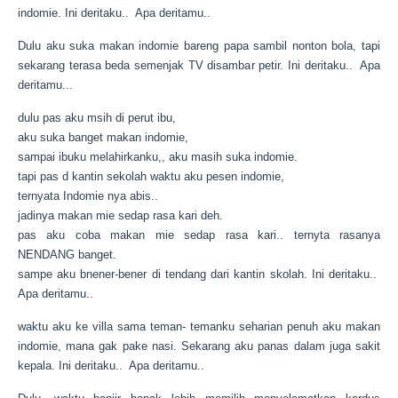
indomie
.
Ini deritaku.. Apa deritamu..
Dulu aku suka makan
indomie
bareng papa sambil nonton bola, tapi
sekarang terasa beda semenjak TV disambar petir.
Ini deritaku.. Apa
deritamu..
.
dulu pas aku msih di perut ibu,
aku suka banget makan
indomie
,
sampai ibuku melahirkanku,, aku masih suka
indomie
.
tapi pas d kantin sekolah waktu aku pesen
indomie
,
ternyata
Indomie
nya abis..
jadinya makan mie sedap rasa kari deh.
pas aku coba makan mie sedap rasa kari.. ternyta rasanya
NENDANG banget.
sampe aku bnener-bener di tendang dari kantin skolah.
Ini deritaku..
Apa deritamu..
waktu aku ke villa sama teman- temanku seharian penuh aku makan
indomie, mana gak pake nasi. Sekarang aku panas dalam juga sakit
kepala.
Ini deritaku.. Apa deritamu..