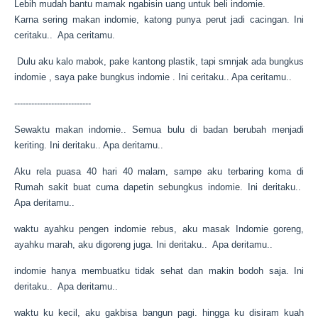
Lebih mudah bantu mamak ngabisin uang untuk beli
indomie.
Karna sering makan
indomie
, katong punya perut jadi cacingan.
Ini
ceritaku.. Apa ceritamu.
Dulu aku kalo mabok, pake kantong plastik, tapi smnjak ada bungkus
indomie , saya pake bungkus indomie . Ini ceritaku.. Apa ceritamu..
---------------------------
Sewaktu makan indomie.. Semua bulu di badan berubah menjadi
keriting. Ini deritaku.. Apa deritamu..
Aku rela puasa 40 hari 40 malam, sampe aku terbaring koma di
Rumah sakit buat cuma dapetin sebungkus indomie.
Ini deritaku..
Apa deritamu..
waktu ayahku pengen indomie rebus, aku masak Indomie goreng,
ayahku marah, aku digoreng juga.
Ini deritaku.. Apa deritamu..
indomie hanya membuatku tidak sehat dan makin bodoh saja.
Ini
deritaku.. Apa deritamu..
waktu ku kecil, aku gakbisa bangun pagi. hingga ku disiram kuah