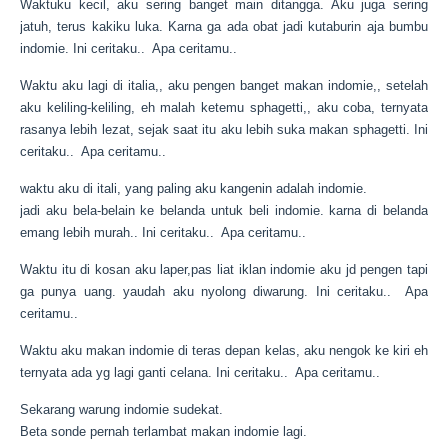
Waktuku kecil, aku sering banget main ditangga. Aku juga sering
jatuh, terus kakiku luka. Karna ga ada obat jadi kutaburin aja bumbu
indomie.
Ini ceritaku.. Apa ceritamu..
Waktu aku lagi di italia,, aku pengen banget makan
indomie
,, setelah
aku keliling-keliling, eh malah ketemu sphagetti,, aku coba, ternyata
rasanya lebih lezat, sejak saat itu aku lebih suka makan sphagetti.
Ini
ceritaku.. Apa ceritamu..
waktu aku di itali, yang paling aku kangenin adalah
indomie
.
jadi aku bela-belain ke belanda untuk beli
indomie
. karna di belanda
emang lebih murah..
Ini ceritaku.. Apa ceritamu..
Waktu itu di kosan aku laper,pas liat iklan indomie aku jd pengen tapi
ga punya uang. yaudah aku nyolong diwarung.
Ini ceritaku.. Apa
ceritamu..
Waktu aku makan indomie di teras depan kelas, aku nengok ke kiri eh
ternyata ada yg lagi ganti celana.
Ini ceritaku.. Apa ceritamu..
Sekarang warung
indomie
sudekat.
Beta sonde pernah terlambat makan
indomie
lagi.