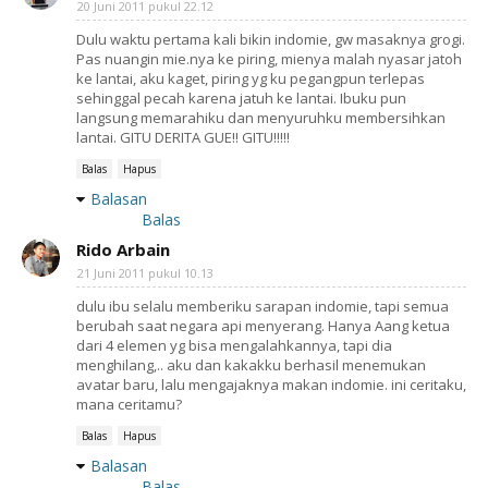
20 Juni 2011 pukul 22.12
Dulu waktu pertama kali bikin indomie, gw masaknya grogi.
Pas nuangin mie.nya ke piring, mienya malah nyasar jatoh
ke lantai, aku kaget, piring yg ku pegangpun terlepas
sehinggal pecah karena jatuh ke lantai. Ibuku pun
langsung memarahiku dan menyuruhku membersihkan
lantai. GITU DERITA GUE!! GITU!!!!!
Balas
Hapus
Balasan
Balas
Rido Arbain
21 Juni 2011 pukul 10.13
dulu ibu selalu memberiku sarapan indomie, tapi semua
berubah saat negara api menyerang. Hanya Aang ketua
dari 4 elemen yg bisa mengalahkannya, tapi dia
menghilang,.. aku dan kakakku berhasil menemukan
avatar baru, lalu mengajaknya makan indomie. ini ceritaku,
mana ceritamu?
Balas
Hapus
Balasan
Balas