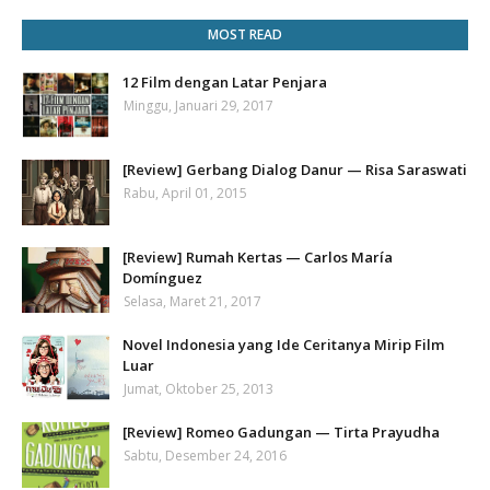
MOST READ
12 Film dengan Latar Penjara
Minggu, Januari 29, 2017
[Review] Gerbang Dialog Danur — Risa Saraswati
Rabu, April 01, 2015
[Review] Rumah Kertas — Carlos María
Domínguez
Selasa, Maret 21, 2017
Novel Indonesia yang Ide Ceritanya Mirip Film
Luar
Jumat, Oktober 25, 2013
[Review] Romeo Gadungan — Tirta Prayudha
Sabtu, Desember 24, 2016