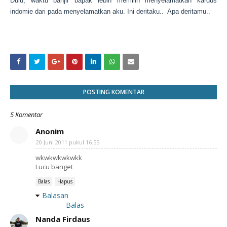
Dulu, waktu banjir bapak lebih memilih menyelamatkan kardus
indomie
dari pada menyelamatkan aku.
Ini deritaku.. Apa deritamu..
POSTING KOMENTAR
5 Komentar
Anonim
20 Juni 2011 pukul 16.55
wkwkwkwkwkk
Lucu banget
Balas
Hapus
Balasan
Balas
Nanda Firdaus