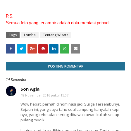
____________
P.S.
Semua foto yang terlampir adalah dokumentasi pribadi
Tags
Lomba
Tentang Wisata
POSTING KOMENTAR
14 Komentar
Son Agia
18 November 2016 pukul 15.07
Wow hebat, pernah dinominasi jadi Surga Tersembunyi.
Sejauh ini, yang saya tahu soal Lampung hanyalah kopi-
nya, yang kebetulan sering dibawa kawan kuliah setiap
pulang mudik.
Lautnya indah ya. Bikin pengen kesana euy. Tapi sayang,