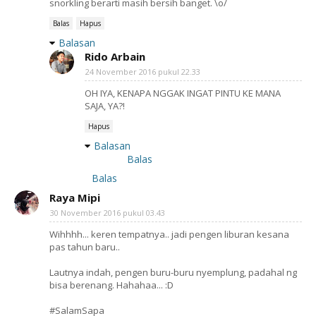
snorkling berarti masih bersih banget. \o/
Balas
Hapus
Balasan
Rido Arbain
24 November 2016 pukul 22.33
OH IYA, KENAPA NGGAK INGAT PINTU KE MANA
SAJA, YA?!
Hapus
Balasan
Balas
Balas
Raya Mipi
30 November 2016 pukul 03.43
Wihhhh... keren tempatnya.. jadi pengen liburan kesana
pas tahun baru..
Lautnya indah, pengen buru-buru nyemplung, padahal ng
bisa berenang. Hahahaa... :D
#SalamSapa