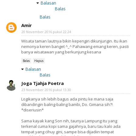
Balasan
Balas
Balas
Amir
20 November 2016 pukul 22.24
Wisata taman lautnya bikin kepengin dikunjungin. Itu ikan
nemonya keren banget ^_^ Pahawang emang keren, pasti
banya wisatawan yang berkunjung kesana
Balas
Hapus
Balasan
Balas
Joga Tjahja Poetra
23 November 2016 pukul 13.30
Logikanya sih lebih bagus ada pintu ke mana saja
dibandingin baling-baling bambi, Do. Gimana sih?!
*diseriusin*
Sama kayak kang Son nih, taunya Lampung itu yang
terkenal cuma kopi sama gajahnya, baru tau kalo ada
tempat yang cihuy gini, sampe bisa dijadiin tempat