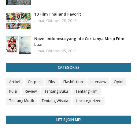
10 Film Thailand Favorit
Jumat, Oktober 28, 2016
Novel Indonesia yang Ide Ceritanya Mirip Film
Luar
Jumat, Oktober 25, 2013
CATEGORIES
Artikel
Cerpen
Fiksi
Flashfiction
Interview
Opini
Puisi
Review
Tentang Buku
Tentang Film
Tentang Musik
Tentang Wisata
Uncategorized
LET'S JOIN ME!