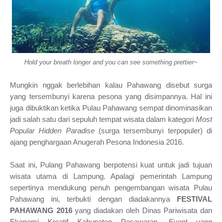
Hold your breath longer and you can see something prettier~
Mungkin nggak berlebihan kalau Pahawang disebut surga
yang tersembunyi karena pesona yang disimpannya. Hal ini
juga dibuktikan ketika Pulau Pahawang sempat dinominasikan
jadi salah satu dari sepuluh tempat wisata dalam kategori
Most
Popular Hidden Paradise
(surga tersembunyi terpopuler) di
ajang penghargaan Anugerah Pesona Indonesia 2016.
Saat ini, Pulang Pahawang berpotensi kuat untuk jadi tujuan
wisata utama di Lampung. Apalagi pemerintah Lampung
sepertinya mendukung penuh pengembangan wisata Pulau
Pahawang ini, terbukti dengan diadakannya
FESTIVAL
PAHAWANG 2016
yang diadakan oleh Dinas Pariwisata dan
Ekonomi Kreatif
Kabupaten Pesawaran.
Event
yang