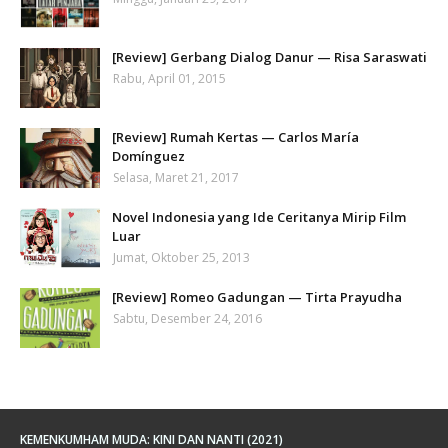
[Review] Gerbang Dialog Danur — Risa Saraswati
Rabu, April 01, 2015
[Review] Rumah Kertas — Carlos María
Domínguez
Selasa, Maret 21, 2017
Novel Indonesia yang Ide Ceritanya Mirip Film
Luar
Jumat, Oktober 25, 2013
[Review] Romeo Gadungan — Tirta Prayudha
Sabtu, Desember 24, 2016
KEMENKUMHAM MUDA: KINI DAN NANTI (2021)