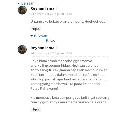
Balasan
Reyhan Ismail
24 November 2016 pukul 16.51
Untung aku bukan orang lampung. Hoehoehoe..
Hapus
Balasan
Balas
Reyhan Ismail
24 November 2016 pukul 16.54
Saya blum prnah mencoba yg namanya
snorkelling seumur hidup. Nggk tau caranya
snorkelling itu kek gmana? apakah membutuhkan
keahlian khusus dalam menahan nafas do? atau
kita ckup pasrah aja? biarkan lautan dan terumbu
karang yang membawa kita pada keindahan
Pulau Pahawang?
Klo membaca kota Lampung sya jadi ingat seorang
comic yg istilahnya mau memecahkan pala orang.
Hapus