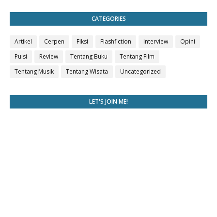
CATEGORIES
Artikel
Cerpen
Fiksi
Flashfiction
Interview
Opini
Puisi
Review
Tentang Buku
Tentang Film
Tentang Musik
Tentang Wisata
Uncategorized
LET'S JOIN ME!